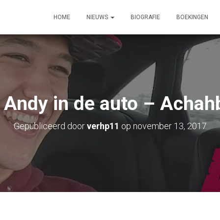
HOME
NIEUWS
BIOGRAFIE
BOEKINGEN
j Andy in de auto – Achah
Gepubliceerd door
verhp11
op
november 13, 2017