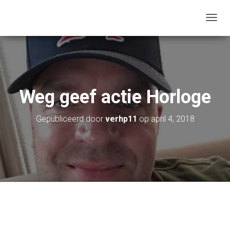
N
A
V
I
G
A
T
Weg geef actie Horloge
I
E
W
Gepubliceerd door
verhp11
op
april 4, 2018
I
S
S
E
L
E
N