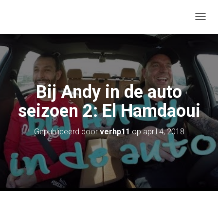
N
A
V
I
G
A
T
Bij Andy in de auto
I
E
seizoen 2: El Hamdaoui
W
I
S
Gepubliceerd door
verhp11
op
april 4, 2018
S
E
L
E
N